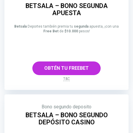
BETSALA – BONO SEGUNDA
APUESTA
Betsala
Deportes también premia tu
segunda
apuesta, ¡con una
Free Bet
de
$10.000
pesos!
OBTÉN TU FREEBET
T&C
Bono segundo deposito
BETSALA – BONO SEGUNDO
DEPÓSITO CASINO