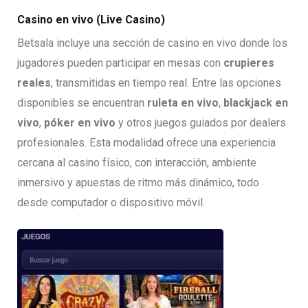
Casino en vivo (Live Casino)
Betsala incluye una sección de casino en vivo donde los
jugadores pueden participar en mesas con
crupieres
reales
, transmitidas en tiempo real. Entre las opciones
disponibles se encuentran
ruleta en vivo
,
blackjack en
vivo
,
póker en vivo
y otros juegos guiados por dealers
profesionales. Esta modalidad ofrece una experiencia
cercana al casino físico, con interacción, ambiente
inmersivo y apuestas de ritmo más dinámico, todo
desde computador o dispositivo móvil.