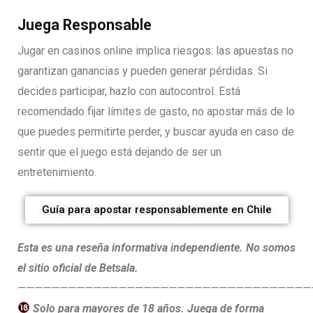
Juega Responsable
Jugar en casinos online implica riesgos: las apuestas no
garantizan ganancias y pueden generar pérdidas. Si
decides participar, hazlo con autocontrol. Está
recomendado fijar límites de gasto, no apostar más de lo
que puedes permitirte perder, y buscar ayuda en caso de
sentir que el juego está dejando de ser un
entretenimiento.
Guía para apostar responsablemente en Chile
Esta es una reseña informativa independiente. No somos
el sitio oficial de Betsala.
———————————————————————————————————
Solo para mayores de 18 años. Juega de forma