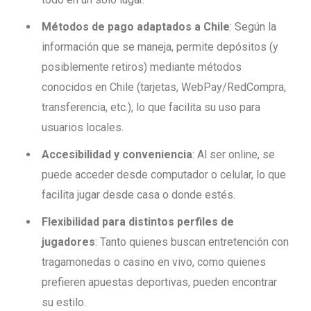
Métodos de pago adaptados a Chile
: Según la
información que se maneja, permite depósitos (y
posiblemente retiros) mediante métodos
conocidos en Chile (tarjetas, WebPay/RedCompra,
transferencia, etc.), lo que facilita su uso para
usuarios locales.
Accesibilidad y conveniencia
: Al ser online, se
puede acceder desde computador o celular, lo que
facilita jugar desde casa o donde estés.
Flexibilidad para distintos perfiles de
jugadores
: Tanto quienes buscan entretención con
tragamonedas o casino en vivo, como quienes
prefieren apuestas deportivas, pueden encontrar
su estilo.