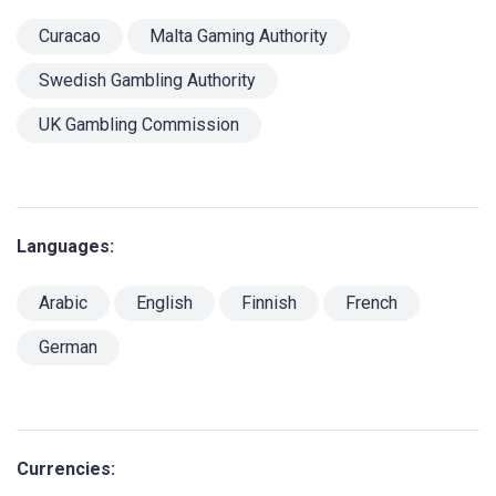
Curacao
Malta Gaming Authority
Swedish Gambling Authority
UK Gambling Commission
Languages:
Arabic
English
Finnish
French
German
Currencies: