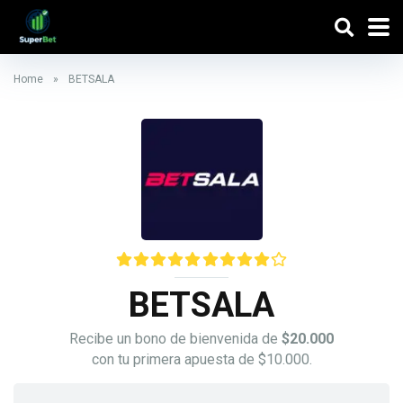
Home
»
BETSALA
BETSALA
Recibe un bono de bienvenida de
$20.000
con tu primera apuesta de $10.000.