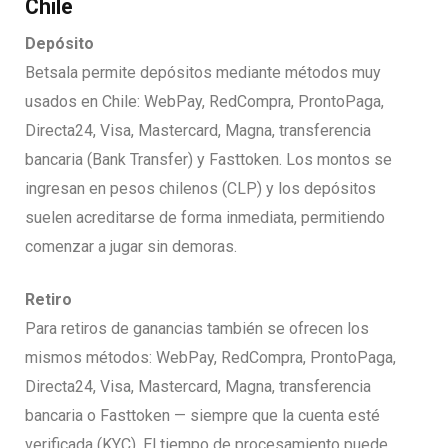
Chile
Depósito
Betsala permite depósitos mediante métodos muy
usados en Chile: WebPay, RedCompra, ProntoPaga,
Directa24, Visa, Mastercard, Magna, transferencia
bancaria (Bank Transfer) y Fasttoken. Los montos se
ingresan en pesos chilenos (CLP) y los depósitos
suelen acreditarse de forma inmediata, permitiendo
comenzar a jugar sin demoras.
Retiro
Para retiros de ganancias también se ofrecen los
mismos métodos: WebPay, RedCompra, ProntoPaga,
Directa24, Visa, Mastercard, Magna, transferencia
bancaria o Fasttoken — siempre que la cuenta esté
verificada (KYC). El tiempo de procesamiento puede