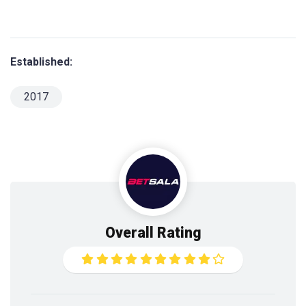
Established:
2017
Overall Rating