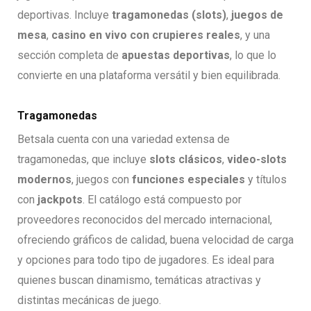
deportivas. Incluye
tragamonedas (slots)
,
juegos de
mesa
,
casino en vivo con crupieres reales
, y una
sección completa de
apuestas deportivas
, lo que lo
convierte en una plataforma versátil y bien equilibrada.
Tragamonedas
Betsala cuenta con una variedad extensa de
tragamonedas, que incluye
slots clásicos
,
video-slots
modernos
, juegos con
funciones especiales
y títulos
con
jackpots
. El catálogo está compuesto por
proveedores reconocidos del mercado internacional,
ofreciendo gráficos de calidad, buena velocidad de carga
y opciones para todo tipo de jugadores. Es ideal para
quienes buscan dinamismo, temáticas atractivas y
distintas mecánicas de juego.