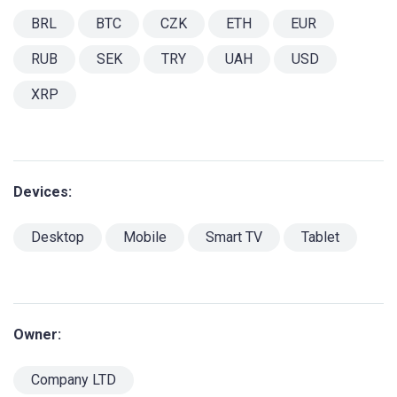
BRL
BTC
CZK
ETH
EUR
RUB
SEK
TRY
UAH
USD
XRP
Devices:
Desktop
Mobile
Smart TV
Tablet
Owner:
Company LTD