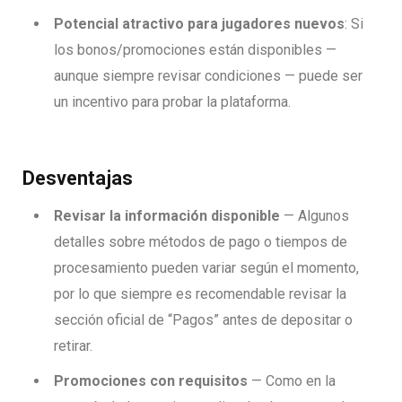
Potencial atractivo para jugadores nuevos
: Si
los bonos/promociones están disponibles —
aunque siempre revisar condiciones — puede ser
un incentivo para probar la plataforma.
Desventajas
Revisar la información disponible
— Algunos
detalles sobre métodos de pago o tiempos de
procesamiento pueden variar según el momento,
por lo que siempre es recomendable revisar la
sección oficial de “Pagos” antes de depositar o
retirar.
Promociones con requisitos
— Como en la