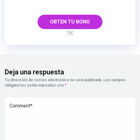
OBTEN TU BONO
T&C
Deja una respuesta
Tu dirección de correo electrónico no será publicada.
Los campos
obligatorios están marcados con
*