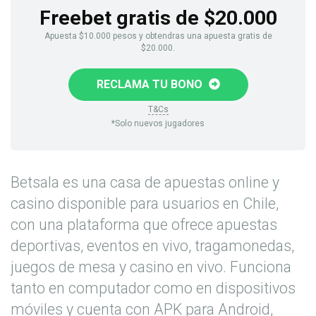
Freebet gratis de $20.000
Apuesta $10.000 pesos y obtendras una apuesta gratis de
$20.000.
RECLAMA TU BONO
T&Cs
*Solo nuevos jugadores
Betsala es una casa de apuestas online y
casino disponible para usuarios en Chile,
con una plataforma que ofrece apuestas
deportivas, eventos en vivo, tragamonedas,
juegos de mesa y casino en vivo. Funciona
tanto en computador como en dispositivos
móviles y cuenta con APK para Android,