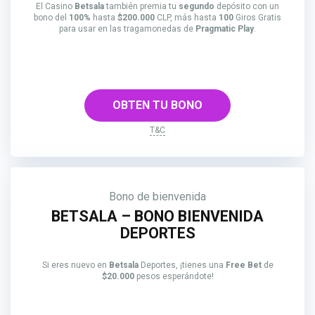
El Casino
Betsala
también premia tu
segundo
depósito con un
bono del
100%
hasta
$200.000
CLP, más hasta
100
Giros Gratis
para usar en las tragamonedas de
Pragmatic Play
.
OBTEN TU BONO
T&C
Bono de bienvenida
BETSALA – BONO BIENVENIDA
DEPORTES
Si eres nuevo en
Betsala
Deportes, ¡tienes una
Free Bet
de
$20.000
pesos esperándote!