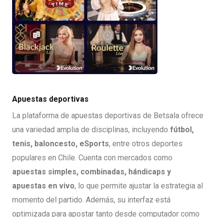
Apuestas deportivas
La plataforma de apuestas deportivas de Betsala ofrece
una variedad amplia de disciplinas, incluyendo
fútbol,
tenis, baloncesto, eSports
, entre otros deportes
populares en Chile. Cuenta con mercados como
apuestas simples, combinadas, hándicaps y
apuestas en vivo
, lo que permite ajustar la estrategia al
momento del partido. Además, su interfaz está
optimizada para apostar tanto desde computador como