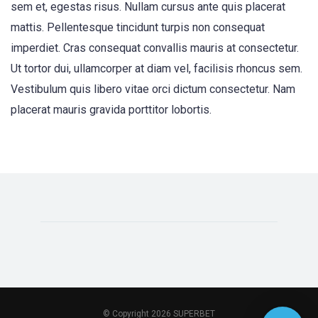
sem et, egestas risus. Nullam cursus ante quis placerat
mattis. Pellentesque tincidunt turpis non consequat
imperdiet. Cras consequat convallis mauris at consectetur.
Ut tortor dui, ullamcorper at diam vel, facilisis rhoncus sem.
Vestibulum quis libero vitae orci dictum consectetur. Nam
placerat mauris gravida porttitor lobortis.
© Copyright 2026 SUPERBET