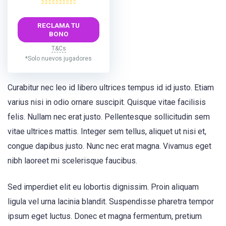
RECLAMA TU
BONO
T&Cs
*Solo nuevos jugadores
Curabitur nec leo id libero ultrices tempus id id justo. Etiam
varius nisi in odio ornare suscipit. Quisque vitae facilisis
felis. Nullam nec erat justo. Pellentesque sollicitudin sem
vitae ultrices mattis. Integer sem tellus, aliquet ut nisi et,
congue dapibus justo. Nunc nec erat magna. Vivamus eget
nibh laoreet mi scelerisque faucibus.
Sed imperdiet elit eu lobortis dignissim. Proin aliquam
ligula vel urna lacinia blandit. Suspendisse pharetra tempor
ipsum eget luctus. Donec et magna fermentum, pretium