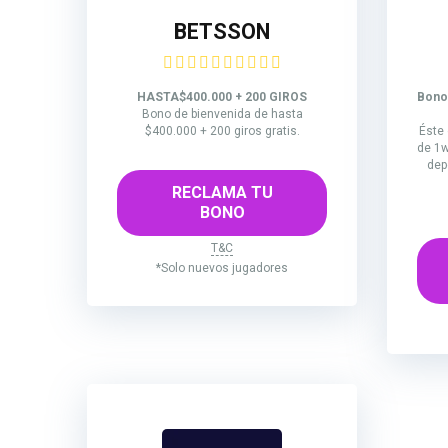
BETSSON
HASTA$400.000 + 200 GIROS
Bonos
Bono de bienvenida de hasta
$400.000 + 200 giros gratis.
Éste 
de 1w
dep
RECLAMA TU
BONO
T&C
*Solo nuevos jugadores