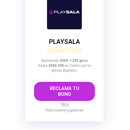
PLAYSALA
bienvenida
200% + 250 giros
Hasta
$400.000
en Casino por tu
primer depósito.
RECLAMA TU
BONO
T&Cs
*Solo nuevos jugadores