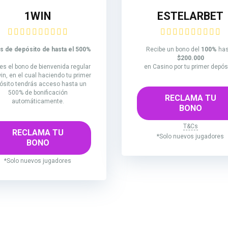
1WIN
ESTELARBET
 de depósito de hasta el 500%
Recibe un bono del
100%
has
$200.000
es el bono de bienvenida regular
en Casino por tu primer depós
in, en el cual haciendo tu primer
ósito tendrás acceso hasta un
500% de bonificación
RECLAMA TU
automáticamente.
BONO
T&Cs
RECLAMA TU
*Solo nuevos jugadores
BONO
*Solo nuevos jugadores