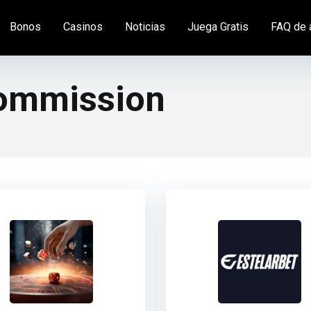
Bonos
Casinos
Noticias
Juega Gratis
FAQ de 
ommission