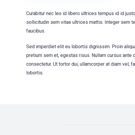
Curabitur nec leo id libero ultrices tempus id id just
sollicitudin sem vitae ultrices mattis. Integer sem 
faucibus.
Sed imperdiet elit eu lobortis dignissim. Proin ali
pretium sem et, egestas risus. Nullam cursus ante q
consectetur. Ut tortor dui, ullamcorper at diam vel, 
lobortis.