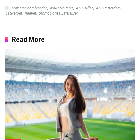
apuestas combinadas
,
apuestas tenis
,
ATP Dallas
,
ATP Rotterdam
,
Estelarbet
,
freebet
,
promociones EstelarBet
Read More