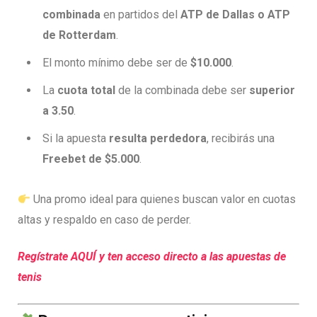
combinada
en partidos del
ATP de Dallas o ATP
de Rotterdam
.
El monto mínimo debe ser de
$10.000
.
La
cuota total
de la combinada debe ser
superior
a 3.50
.
Si la apuesta
resulta perdedora
, recibirás una
Freebet de $5.000
.
Una promo ideal para quienes buscan valor en cuotas
altas y respaldo en caso de perder.
Regístrate AQUÍ y ten acceso directo a las apuestas de
tenis