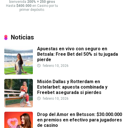
bienvenida
200% + 250 giros
Hasta
$400.000
en Casino por tu
primer depósito.
Noticias
Apuestas en vivo con seguro en
Betsala: Free Bet del 50% si tu jugada
pierde
febrero 10, 2026
Misión Dallas y Rotterdam en
Estelarbet: apuesta combinada y
Freebet asegurada si pierdes
febrero 10, 2026
Drop del Amor en Betsson: $30.000.000
en premios en efectivo para jugadores
de casino