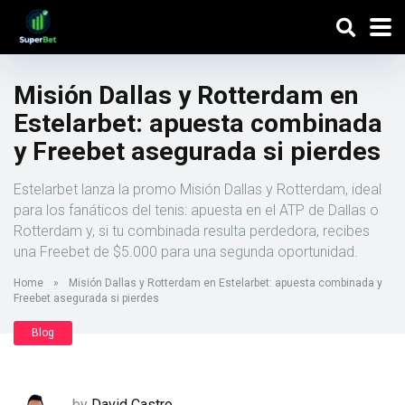
Misión Dallas y Rotterdam en
Estelarbet: apuesta combinada
y Freebet asegurada si pierdes
Estelarbet lanza la promo Misión Dallas y Rotterdam, ideal
para los fanáticos del tenis: apuesta en el ATP de Dallas o
Rotterdam y, si tu combinada resulta perdedora, recibes
una Freebet de $5.000 para una segunda oportunidad.
Home
»
Misión Dallas y Rotterdam en Estelarbet: apuesta combinada y
Freebet asegurada si pierdes
Blog
by
David Castro