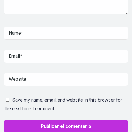
Save my name, email, and website in this browser for
the next time I comment.