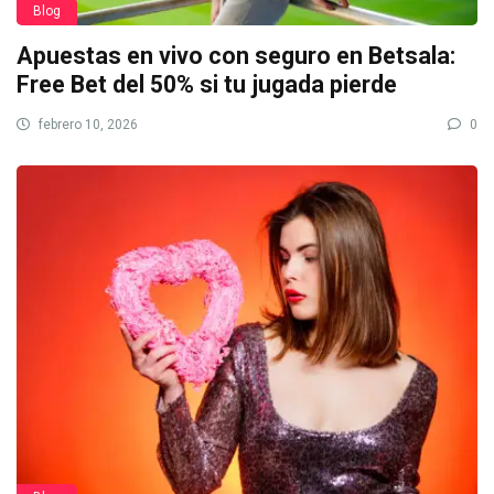
Blog
Apuestas en vivo con seguro en Betsala:
Free Bet del 50% si tu jugada pierde
febrero 10, 2026
0