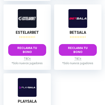
ESTELARBET
BETSALA
RECLAMA TU
RECLAMA TU
BONO
BONO
T&Cs
T&Cs
*Solo nuevos jugadores
*Solo nuevos jugadores
PLAYSALA