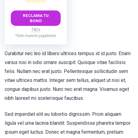
RECLAMA TU
BONO
T&Cs
*Solo nuevos jugadores
Curabitur nec leo id libero ultrices tempus id id justo. Etiam
varius nisi in odio ornare suscipit. Quisque vitae facilisis
felis. Nullam nec erat justo. Pellentesque sollicitudin sem
vitae ultrices mattis. Integer sem tellus, aliquet ut nisi et,
congue dapibus justo. Nunc nec erat magna. Vivamus eget
nibh laoreet mi scelerisque faucibus.
Sed imperdiet elit eu lobortis dignissim. Proin aliquam
ligula vel urna lacinia blandit. Suspendisse pharetra tempor
ipsum eget luctus. Donec et magna fermentum, pretium