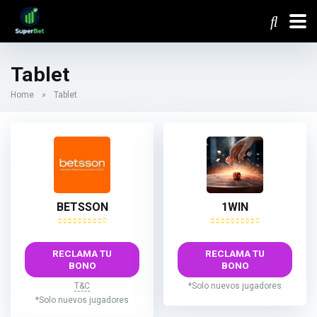
Tablet
Home
»
Tablet
BETSSON
1WIN
RECLAMA TU
RECLAMA TU
BONO
BONO
T&C
*Solo nuevos jugadores
*Solo nuevos jugadores