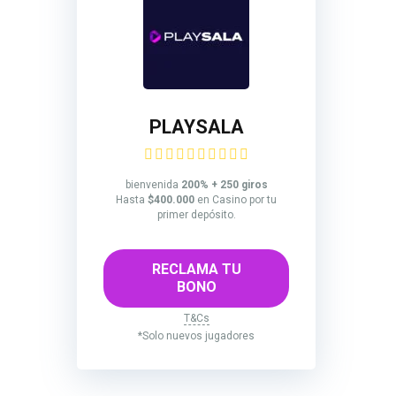
PLAYSALA
bienvenida
200% + 250 giros
Hasta
$400.000
en Casino por tu
primer depósito.
RECLAMA TU
BONO
T&Cs
*Solo nuevos jugadores