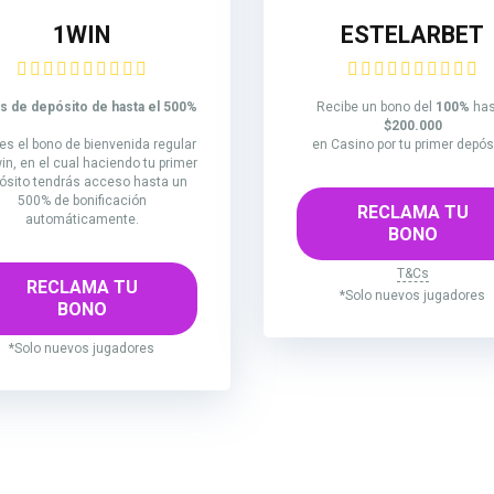
1WIN
ESTELARBET
 de depósito de hasta el 500%
Recibe un bono del
100%
has
$200.000
es el bono de bienvenida regular
en Casino por tu primer depós
in, en el cual haciendo tu primer
ósito tendrás acceso hasta un
500% de bonificación
RECLAMA TU
automáticamente.
BONO
T&Cs
RECLAMA TU
*Solo nuevos jugadores
BONO
*Solo nuevos jugadores