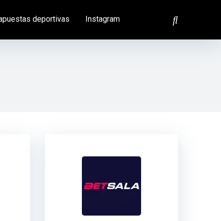
apuestas deportivas
Instagram