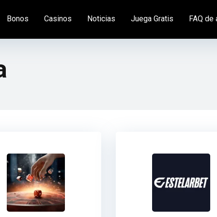
Bonos
Casinos
Noticias
Juega Gratis
FAQ de 
a