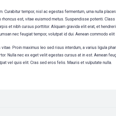
 Curabitur tempor, nisl ac egestas fermentum, urna nulla placer
is rhoncus est, vitae euismod metus. Suspendisse potenti. Class a
is et nibh cursus porttitor. Aliquam gravida elit erat, et hendreri
msan nec feugiat tempor, volutpat id dui. Aenean commodo elit era
vitae. Proin maximus leo sed risus interdum, a varius ligula pharet
tor. Nulla nec ex eget velit egestas cursus at in est. Aenean feug
pat vel quis elit. Cras sed eros felis. Mauris et vulputate nulla.