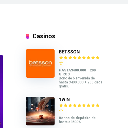
Casinos
BETSSON
HASTA$400.000 + 200
GIROS
Bono de bienvenida de
hasta $400.000 + 200 giros
gratis.
1WIN
Bonos de depósito de
hasta el 500%