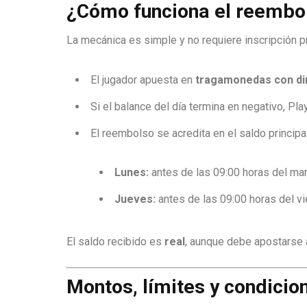
¿Cómo funciona el reembol
La mecánica es simple y no requiere inscripción pr
El jugador apuesta en
tragamonedas con di
Si el balance del día termina en negativo, Pla
El reembolso se acredita en el saldo principal
Lunes:
antes de las 09:00 horas del ma
Jueves:
antes de las 09:00 horas del v
El saldo recibido es
real
, aunque debe apostarse 
Montos, límites y condicio