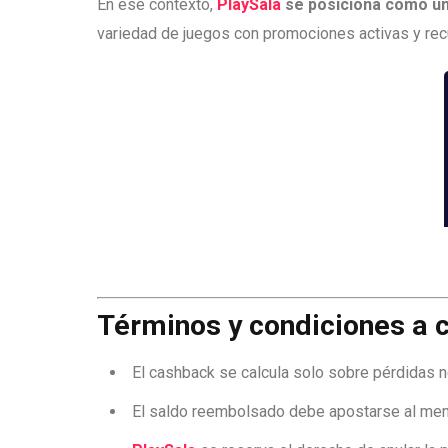
En ese contexto,
PlaySala
se posiciona como un
variedad de juegos con promociones activas y rec
Términos y condiciones a 
El cashback se calcula solo sobre pérdidas ne
El saldo reembolsado debe apostarse al meno