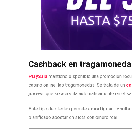
Cashback en tragamonedas:
PlaySala
mantiene disponible una promoción recu
casino online: las tragamonedas. Se trata de un
ca
jueves
, que se acredita automáticamente en el sal
Este tipo de ofertas permite
amortiguar resulta
planificado apostar en slots con dinero real.