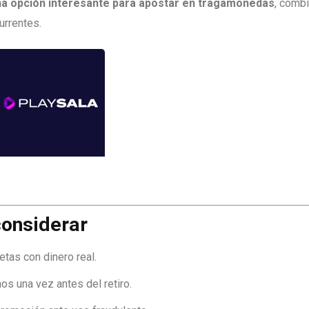
a opción interesante para apostar en tragamonedas
, comb
urrentes.
considerar
tas con dinero real.
s una vez antes del retiro.