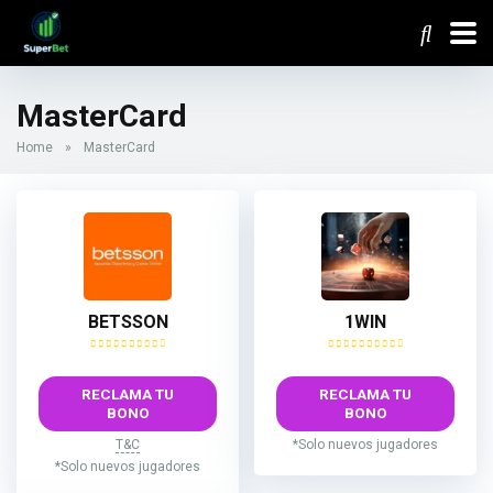
MasterCard
Home
»
MasterCard
BETSSON
1WIN
RECLAMA TU
RECLAMA TU
BONO
BONO
T&C
*Solo nuevos jugadores
*Solo nuevos jugadores