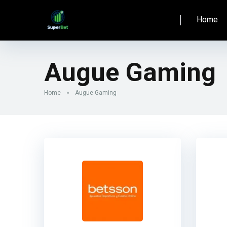
Home
Augue Gaming
Home
»
Augue Gaming