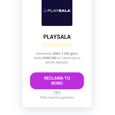
PLAYSALA
bienvenida
200% + 250 giros
Hasta
$400.000
en Casino por tu
primer depósito.
RECLAMA TU
BONO
T&Cs
*Solo nuevos jugadores