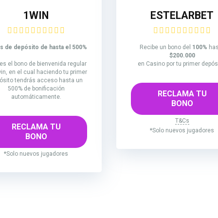
1WIN
ESTELARBET
 de depósito de hasta el 500%
Recibe un bono del
100%
has
$200.000
es el bono de bienvenida regular
en Casino por tu primer depós
in, en el cual haciendo tu primer
ósito tendrás acceso hasta un
500% de bonificación
RECLAMA TU
automáticamente.
BONO
T&Cs
RECLAMA TU
*Solo nuevos jugadores
BONO
*Solo nuevos jugadores