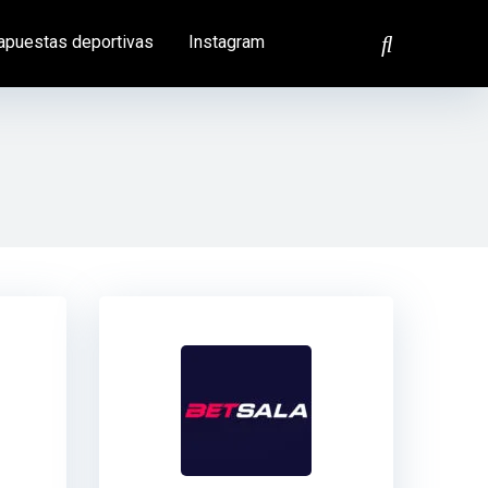
apuestas deportivas
Instagram