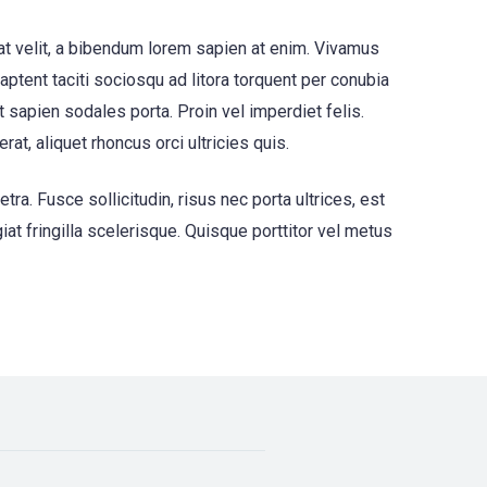
at velit, a bibendum lorem sapien at enim. Vivamus
ptent taciti sociosqu ad litora torquent per conubia
t sapien sodales porta. Proin vel imperdiet felis.
t, aliquet rhoncus orci ultricies quis.
ra. Fusce sollicitudin, risus nec porta ultrices, est
iat fringilla scelerisque. Quisque porttitor vel metus