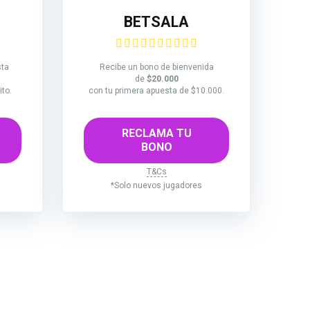
BETSALA
ta
Recibe un bono de bienvenida
de
$20.000
ito.
con tu primera apuesta de $10.000.
RECLAMA TU
BONO
T&Cs
*Solo nuevos jugadores