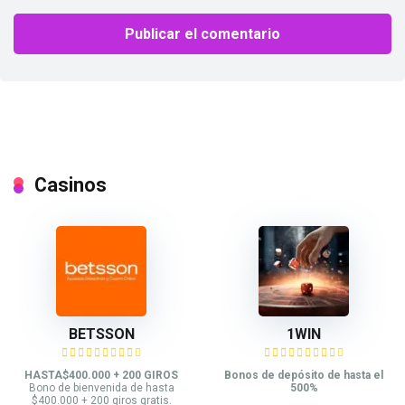
Casinos
BETSSON
1WIN
HASTA$400.000 + 200 GIROS
Bonos de depósito de hasta el
Bono de bienvenida de hasta
500%
$400.000 + 200 giros gratis.