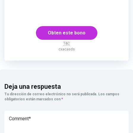
Obten este bono
T&C
cxacasds
Deja una respuesta
Tu dirección de correo electrónico no será publicada.
Los campos
obligatorios están marcados con
*