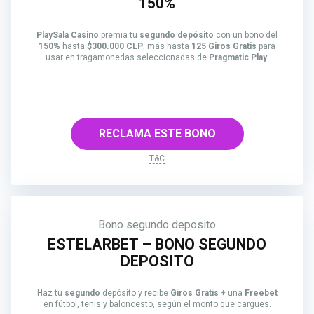
150%
PlaySala Casino
premia tu
segundo depósito
con un bono del
150%
hasta
$300.000 CLP
, más hasta
125 Giros Gratis
para
usar en tragamonedas seleccionadas de
Pragmatic Play
.
RECLAMA ESTE BONO
T&C
Bono segundo deposito
ESTELARBET – BONO SEGUNDO
DEPOSITO
Haz tu
segundo
depósito y recibe
Giros Gratis
+ una
Freebet
en fútbol, tenis y baloncesto, según el monto que cargues.