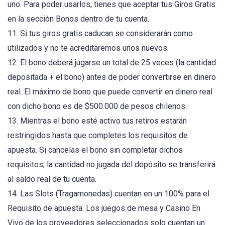
uno. Para poder usarlos, tienes que aceptar tus Giros Gratis
en la sección Bonos dentro de tu cuenta.
11. Si tus giros gratis caducan se considerarán como
utilizados y no te acreditaremos unos nuevos.
12. El bono deberá jugarse un total de 25 veces (la cantidad
depositada + el bono) antes de poder convertirse en dinero
real. El máximo de bono que puede convertir en dinero real
con dicho bono es de $500.000 de pesos chilenos.
13. Mientras el bono esté activo tus retiros estarán
restringidos hasta que completes los requisitos de
apuesta. Si cancelas el bono sin completar dichos
requisitos, la cantidad no jugada del depósito se transferirá
al saldo real de tu cuenta.
14. Las Slots (Tragamonedas) cuentan en un 100% para el
Requisito de apuesta. Los juegos de mesa y Casino En
Vivo de los proveedores seleccionados solo cuentan un