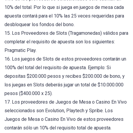
10% del total. Por lo que si juega en juegos de mesa cada
apuesta contará para el 10% las 25 veces requeridas para
desbloquear los fondos del bono.
15. Los Proveedores de Slots (Tragamonedas) válidos para
completar el requisito de apuesta son los siguientes:
Pragmatic Play.
16. Los juegos de Slots de estos proveedores contarán un
100% del total del requisito de apuesta. Ejemplo: Si
depositas $200.000 pesos y recibes $200.000 de bono, y
los juegas en Slots deberás jugar un total de $10.000.000
pesos ($400.000 x 25).
17. Los proveedores de Juegos de Mesa o Casino En Vivo
seleccionados son Evolution, Playtech y Spribe. Los
Juegos de Mesa o Casino En Vivo de estos proveedores
contarán sólo un 10% del requisito total de apuesta.