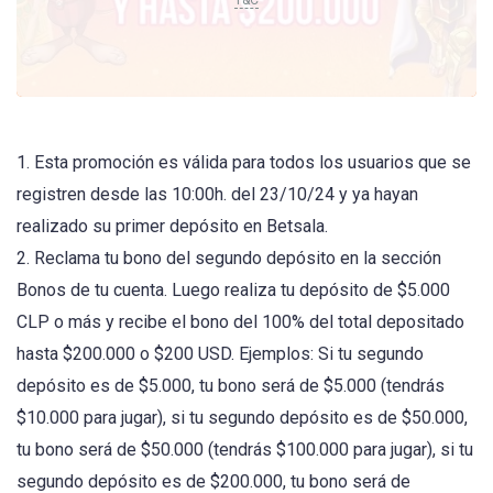
T&C
1. Esta promoción es válida para todos los usuarios que se
registren desde las 10:00h. del 23/10/24 y ya hayan
realizado su primer depósito en Betsala.
2. Reclama tu bono del segundo depósito en la sección
Bonos de tu cuenta. Luego realiza tu depósito de $5.000
CLP o más y recibe el bono del 100% del total depositado
hasta $200.000 o $200 USD. Ejemplos: Si tu segundo
depósito es de $5.000, tu bono será de $5.000 (tendrás
$10.000 para jugar), si tu segundo depósito es de $50.000,
tu bono será de $50.000 (tendrás $100.000 para jugar), si tu
segundo depósito es de $200.000, tu bono será de