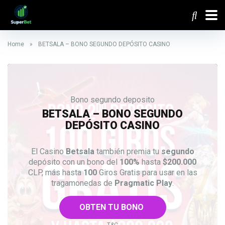
Home
»
BETSALA – BONO SEGUNDO DEPÓSITO CASINO
Bono segundo deposito
BETSALA – BONO SEGUNDO
DEPÓSITO CASINO
El Casino
Betsala
también premia tu
segundo
depósito con un bono del
100%
hasta
$200.000
CLP, más hasta
100
Giros Gratis para usar en las
tragamonedas de
Pragmatic Play
.
OBTEN TU BONO