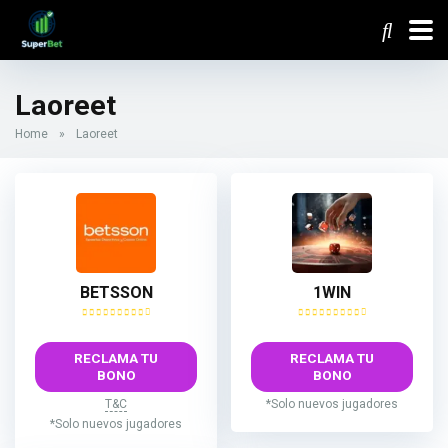
Laoreet
Home
»
Laoreet
BETSSON
1WIN
RECLAMA TU
RECLAMA TU
BONO
BONO
T&C
*Solo nuevos jugadores
*Solo nuevos jugadores