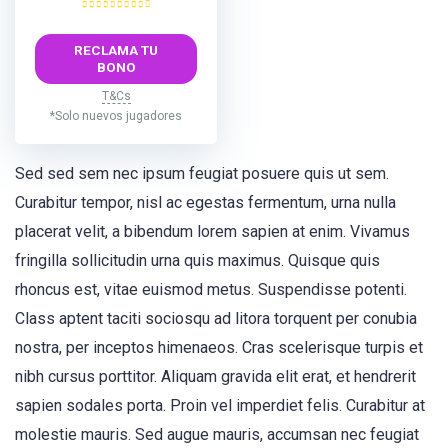
RECLAMA TU
BONO
T&Cs
*Solo nuevos jugadores
Sed sed sem nec ipsum feugiat posuere quis ut sem.
Curabitur tempor, nisl ac egestas fermentum, urna nulla
placerat velit, a bibendum lorem sapien at enim. Vivamus
fringilla sollicitudin urna quis maximus. Quisque quis
rhoncus est, vitae euismod metus. Suspendisse potenti.
Class aptent taciti sociosqu ad litora torquent per conubia
nostra, per inceptos himenaeos. Cras scelerisque turpis et
nibh cursus porttitor. Aliquam gravida elit erat, et hendrerit
sapien sodales porta. Proin vel imperdiet felis. Curabitur at
molestie mauris. Sed augue mauris, accumsan nec feugiat