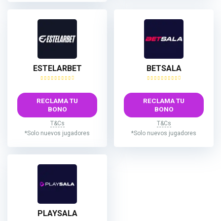
ESTELARBET
BETSALA
RECLAMA TU
RECLAMA TU
BONO
BONO
T&Cs
T&Cs
*Solo nuevos jugadores
*Solo nuevos jugadores
PLAYSALA