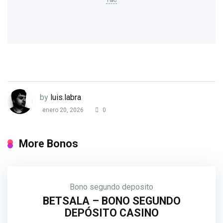
T&C
by
luis.labra
enero 20, 2026
0
More Bonos
Bono segundo deposito
BETSALA – BONO SEGUNDO
DEPÓSITO CASINO