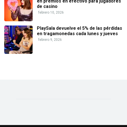
en premios en efectivo para jugadores
de casino
febrero 10, 2026
PlaySala devuelve el 5% de las pérdidas
en tragamonedas cada lunes y jueves
febrero 9, 2026