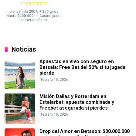
bienvenida
200% + 250 giros
Hasta
$400.000
en Casino por tu
primer depósito.
Noticias
Apuestas en vivo con seguro en
Betsala: Free Bet del 50% si tu jugada
pierde
febrero 10, 2026
Misión Dallas y Rotterdam en
Estelarbet: apuesta combinada y
Freebet asegurada si pierdes
febrero 10, 2026
Drop del Amor en Betsson: $30.000.000