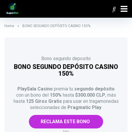
Home
»
BONO SEGUNDO DEPÓSITO CASINO 150%
Bono segundo deposito
BONO SEGUNDO DEPÓSITO CASINO
150%
PlaySala Casino
premia tu
segundo depósito
con un bono del
150%
hasta
$300.000 CLP
, más
hasta
125 Giros Gratis
para usar en tragamonedas
seleccionadas de
Pragmatic Play
.
RECLAMA ESTE BONO