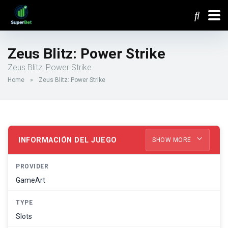
Zeus Blitz: Power Strike
Zeus Blitz: Power Strike
Home
»
Zeus Blitz: Power Strike
INFORMACIÓN DEL JUEGO
SHOW MORE
PROVIDER
GameArt
TYPE
Slots