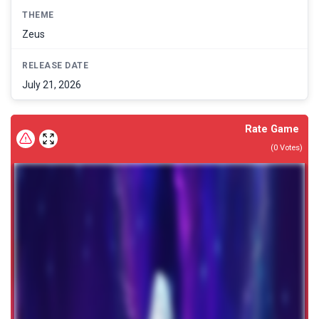
THEME
Zeus
RELEASE DATE
July 21, 2026
Rate Game
(
0
Votes)