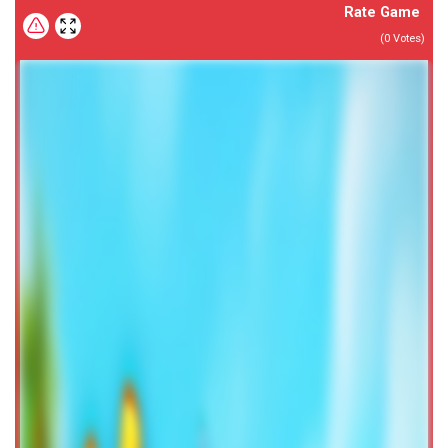
Rate Game
(
0
Votes)