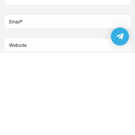
Save my name, email, and website in this browser for
the next time I comment.