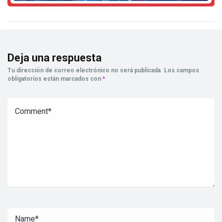
Deja una respuesta
Tu dirección de correo electrónico no será publicada.
Los campos
obligatorios están marcados con
*