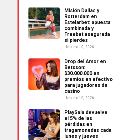
Misión Dallas y
Rotterdam en
Estelarbet: apuesta
combinada y
Freebet asegurada
si pierdes
febrero 10, 2026
Drop del Amor en
Betsson:
$30.000.000 en
premios en efectivo
para jugadores de
casino
febrero 10, 2026
PlaySala devuelve
el 5% de las
pérdidas en
tragamonedas cada
lunes y jueves