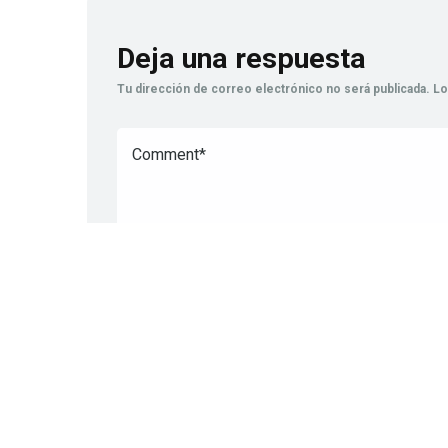
Deja una respuesta
Tu dirección de correo electrónico no será publicada.
Lo