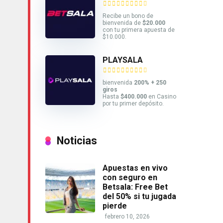
Recibe un bono de
bienvenida de
$20.000
con tu primera apuesta de
$10.000.
PLAYSALA
bienvenida
200% + 250
giros
Hasta
$400.000
en Casino
por tu primer depósito.
Noticias
Apuestas en vivo
con seguro en
Betsala: Free Bet
del 50% si tu jugada
pierde
febrero 10, 2026