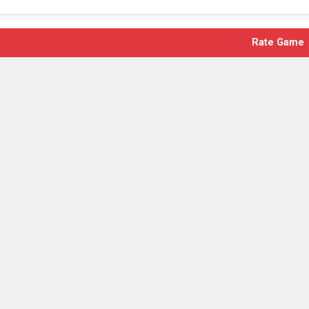
Rate Game