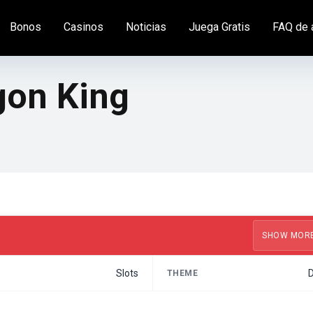
Bonos
Casinos
Noticias
Juega Gratis
FAQ de 
gon King
SHOW MOR
Slots
THEME