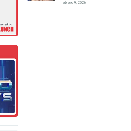
febrero 9, 2026