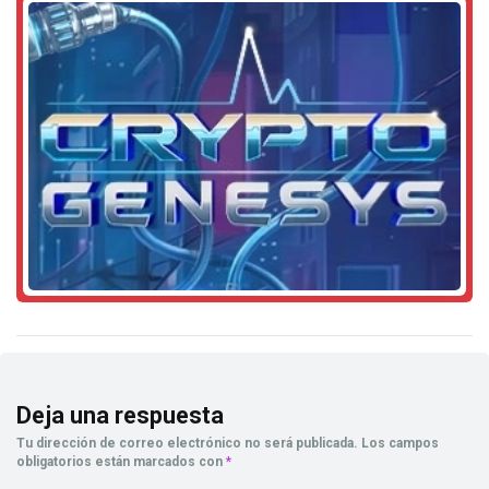
Deja una respuesta
Tu dirección de correo electrónico no será publicada.
Los campos
obligatorios están marcados con
*