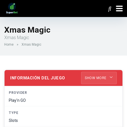
Xmas Magic
Xmas Magic
Home
»
Xmas Magic
INFORMACIÓN DEL JUEGO
SHOW MORE
PROVIDER
Play'n GO
TYPE
Slots