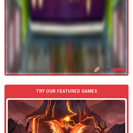
TRY OUR FEATURED GAMES