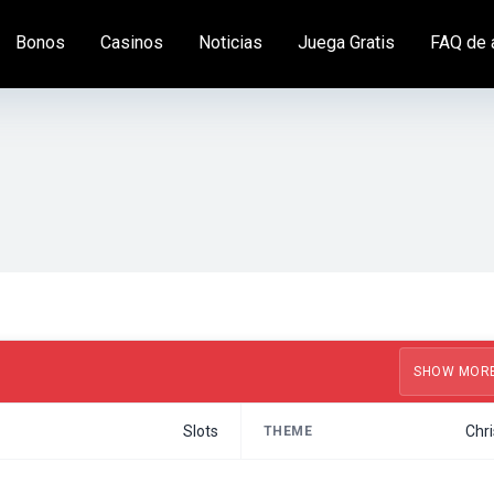
Bonos
Casinos
Noticias
Juega Gratis
FAQ de 
SHOW MOR
Slots
Chr
THEME