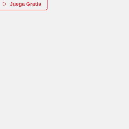
Juega Gratis