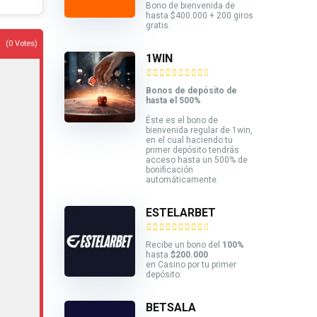
Bono de bienvenida de
hasta $400.000 + 200 giros
gratis.
(
0
Votes)
1WIN
Bonos de depósito de
hasta el 500%
Éste es el bono de
bienvenida regular de 1win,
en el cual haciendo tu
primer depósito tendrás
acceso hasta un 500% de
bonificación
automáticamente.
ESTELARBET
Recibe un bono del
100%
hasta
$200.000
en Casino por tu primer
depósito.
BETSALA