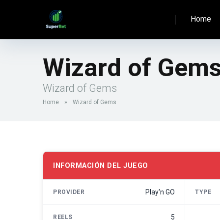
Home
Wizard of Gem
Wizard of Gems
Home
»
Wizard of Gems
INFORMACIÓN DEL JUEGO
Play'n GO
PROVIDER
TYPE
5
REELS