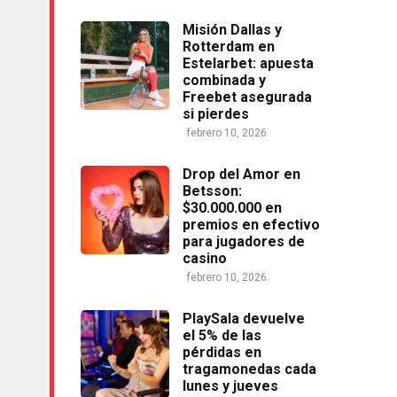
Misión Dallas y
Rotterdam en
Estelarbet: apuesta
combinada y
Freebet asegurada
si pierdes
febrero 10, 2026
Drop del Amor en
Betsson:
$30.000.000 en
premios en efectivo
para jugadores de
casino
febrero 10, 2026
PlaySala devuelve
el 5% de las
pérdidas en
tragamonedas cada
lunes y jueves