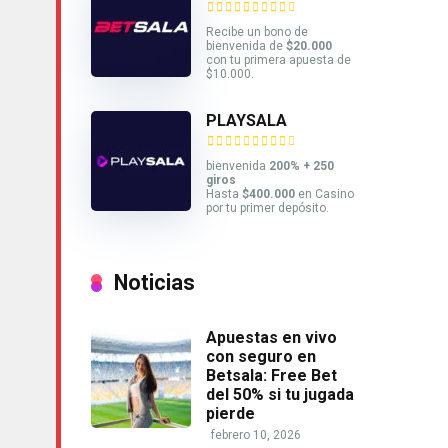
Recibe un bono de
bienvenida de
$20.000
con tu primera apuesta de
$10.000.
PLAYSALA
bienvenida
200% + 250
giros
Hasta
$400.000
en Casino
por tu primer depósito.
Noticias
Apuestas en vivo
con seguro en
Betsala: Free Bet
del 50% si tu jugada
pierde
febrero 10, 2026