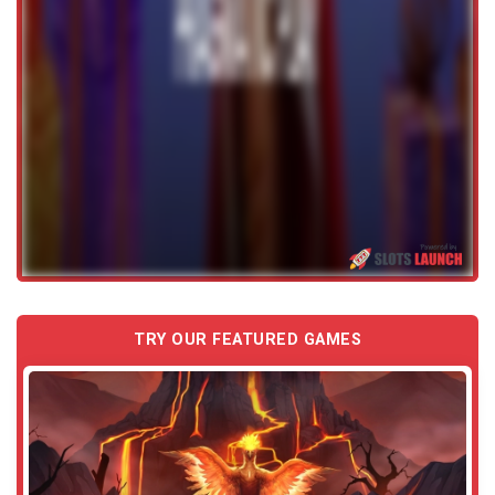
TRY OUR FEATURED GAMES