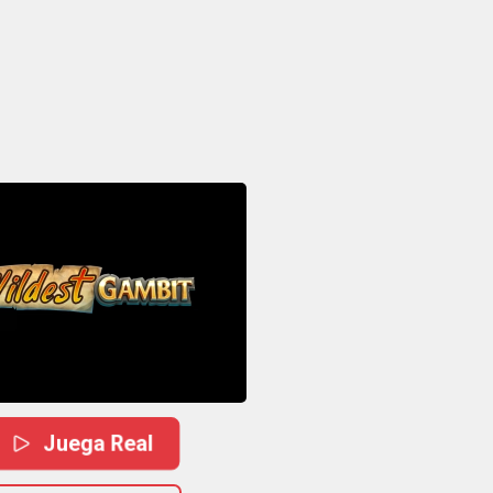
Juega Real