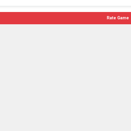
Rate Game