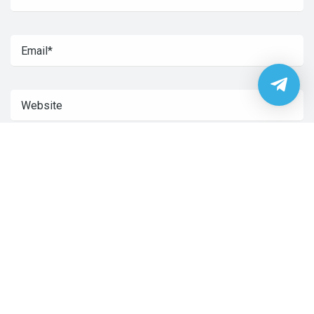
Save my name, email, and website in this browser for
the next time I comment.