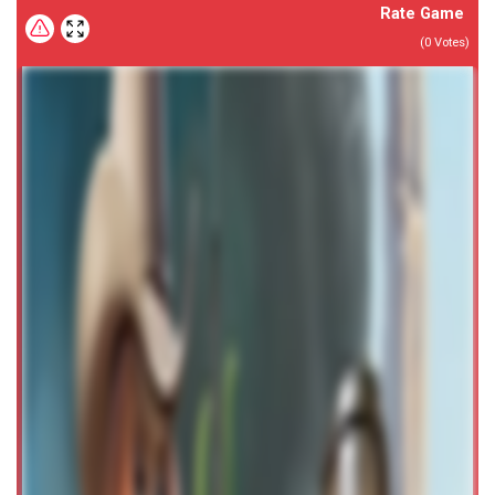
Rate Game
(
0
Votes)