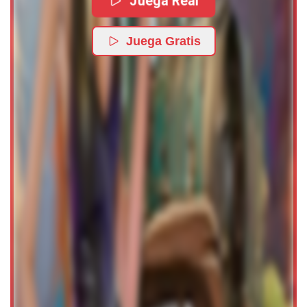
Juega Real
Juega Gratis