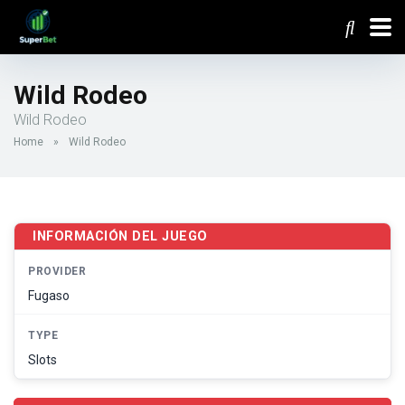
Wild Rodeo
Wild Rodeo
Home
»
Wild Rodeo
INFORMACIÓN DEL JUEGO
PROVIDER
Fugaso
TYPE
Slots