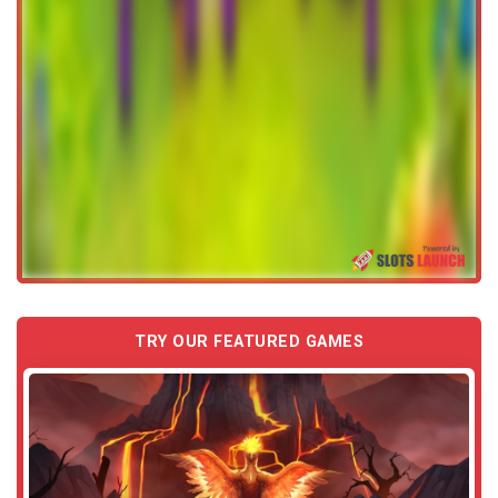
TRY OUR FEATURED GAMES