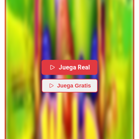
Juega Real
Juega Gratis