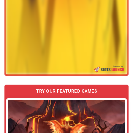
TRY OUR FEATURED GAMES