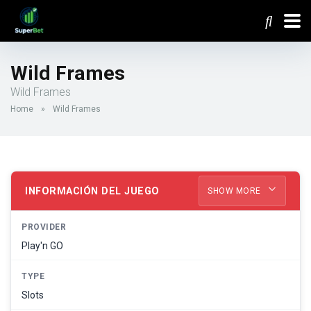
Wild Frames
Wild Frames
Home
»
Wild Frames
INFORMACIÓN DEL JUEGO
SHOW MORE
PROVIDER
Play'n GO
TYPE
Slots