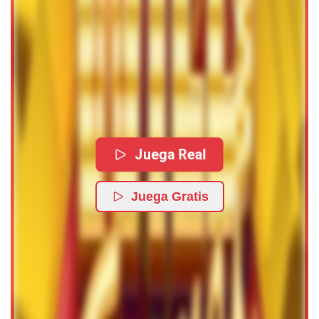
Juega Real
Juega Gratis