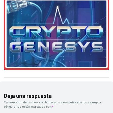
Deja una respuesta
Tu dirección de correo electrónico no será publicada.
Los campos
obligatorios están marcados con
*