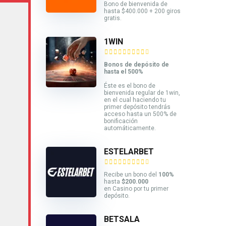
Bono de bienvenida de
hasta $400.000 + 200 giros
gratis.
1WIN
Bonos de depósito de
hasta el 500%
Éste es el bono de
bienvenida regular de 1win,
en el cual haciendo tu
primer depósito tendrás
acceso hasta un 500% de
bonificación
automáticamente.
ESTELARBET
Recibe un bono del
100%
hasta
$200.000
en Casino por tu primer
depósito.
BETSALA