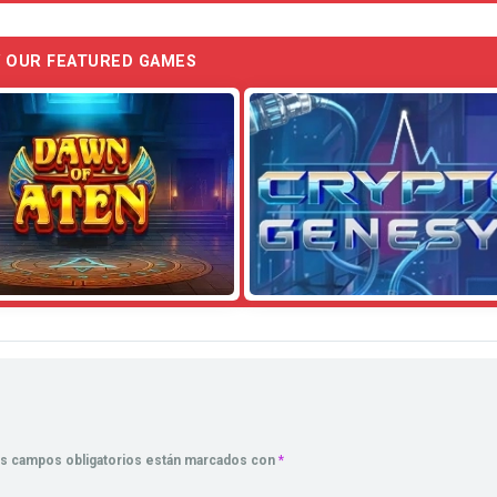
 OUR FEATURED GAMES
s campos obligatorios están marcados con
*