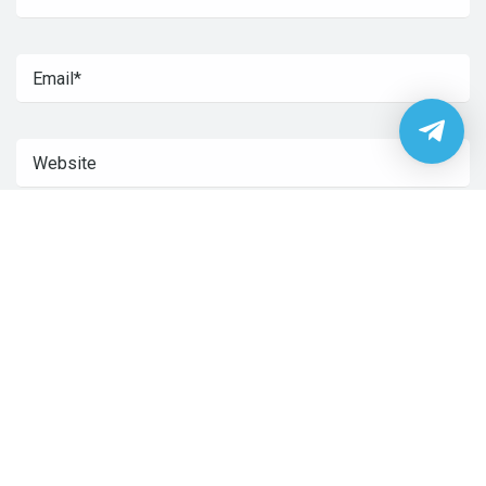
Save my name, email, and website in this browser for
the next time I comment.