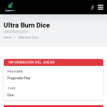
Ultra Burn Dice
Ultra Burn Dice
Home
»
Ultra Burn Dice
INFORMACIÓN DEL JUEGO
PROVIDER
Pragmatic Play
TYPE
Dice