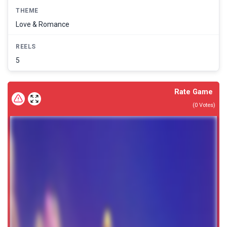
THEME
Love & Romance
REELS
5
Rate Game
(
0
Votes)