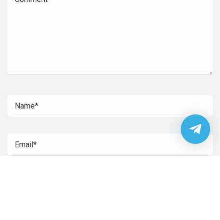
Save my name, email, and website in this browser for