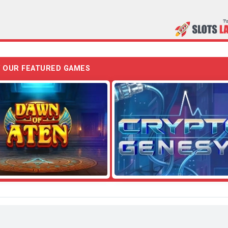
 OUR FEATURED GAMES