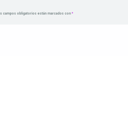
s campos obligatorios están marcados con
*