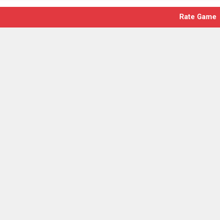
Rate Game