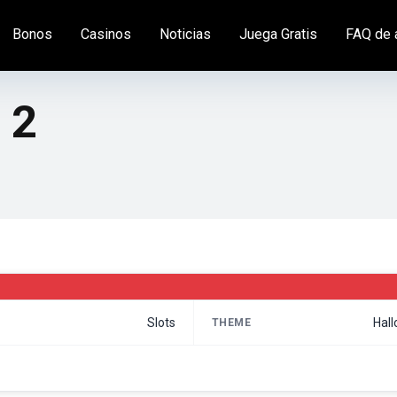
Bonos
Casinos
Noticias
Juega Gratis
FAQ de 
 2
Slots
Hal
THEME