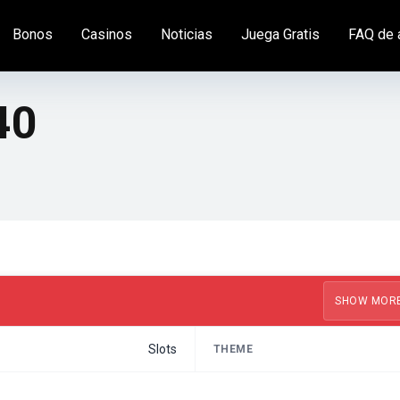
Bonos
Casinos
Noticias
Juega Gratis
FAQ de 
40
SHOW MOR
Slots
THEME