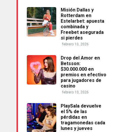
Misión Dallas y
Rotterdam en
Estelarbet: apuesta
combinada y
Freebet asegurada
si pierdes
febrero 10, 2026
Drop del Amor en
Betsson:
$30.000.000 en
premios en efectivo
para jugadores de
casino
febrero 10, 2026
PlaySala devuelve
el 5% de las
pérdidas en
tragamonedas cada
lunes y jueves