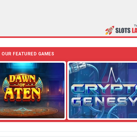
 OUR FEATURED GAMES