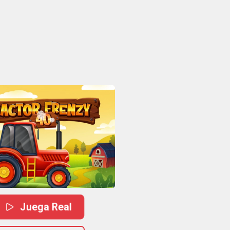
Juega Real