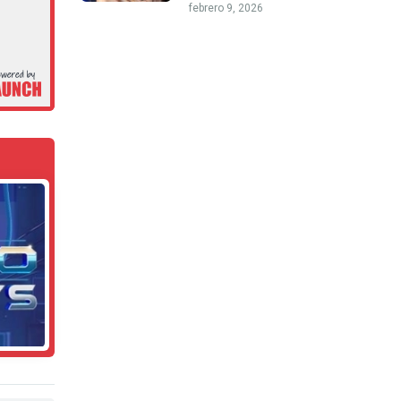
febrero 9, 2026