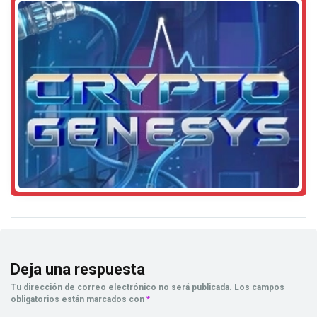
Deja una respuesta
Tu dirección de correo electrónico no será publicada.
Los campos
obligatorios están marcados con
*