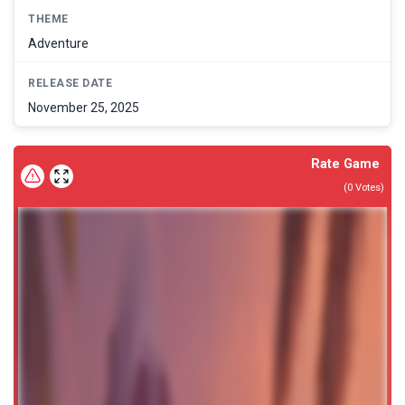
THEME
Adventure
RELEASE DATE
November 25, 2025
Rate Game
(
0
Votes)