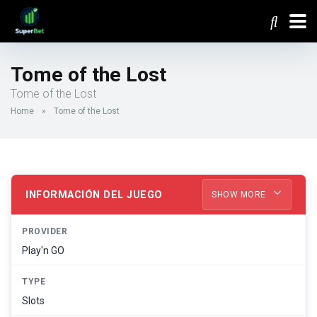
Tome of the Lost
Tome of the Lost
Home
»
Tome of the Lost
INFORMACIÓN DEL JUEGO
SHOW MORE
PROVIDER
Play'n GO
TYPE
Slots