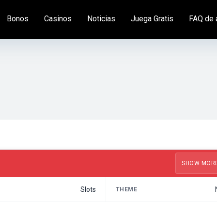
Bonos
Casinos
Noticias
Juega Gratis
FAQ de 
SHOW MOR
Slots
THEME