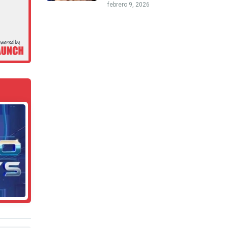
febrero 9, 2026