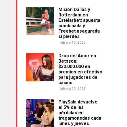
Misión Dallas y
Rotterdam en
Estelarbet: apuesta
combinada y
Freebet asegurada
si pierdes
febrero 10, 2026
Drop del Amor en
Betsson:
$30.000.000 en
premios en efectivo
para jugadores de
casino
febrero 10, 2026
PlaySala devuelve
el 5% de las
pérdidas en
tragamonedas cada
lunes y jueves