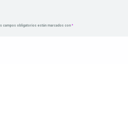
s campos obligatorios están marcados con
*