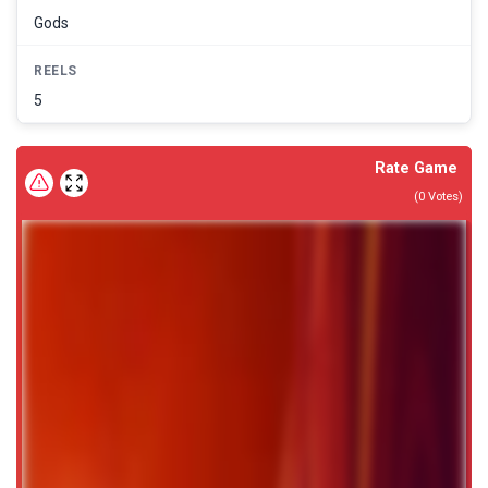
Gods
REELS
5
Rate Game
(
0
Votes)