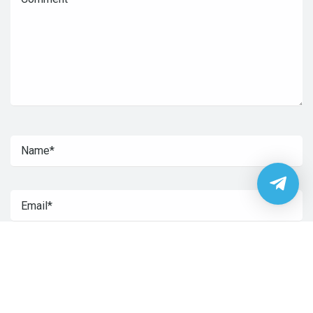
Save my name, email, and website in this browser for