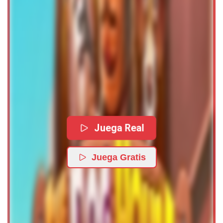
Juega Real
Juega Gratis