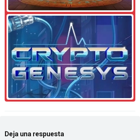
Deja una respuesta