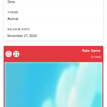
Slots
THEME
Animal
RELEASE DATE
November 21, 2024
Rate Game
(
0
Votes)