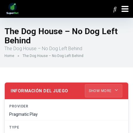
The Dog House – No Dog Left
Behind
The Dog House – No Dog Left Behind
Home
»
The Dog House – No Dog Left Behind
INFORMACIÓN DEL JUEGO
SHOW MORE
PROVIDER
Pragmatic Play
TYPE