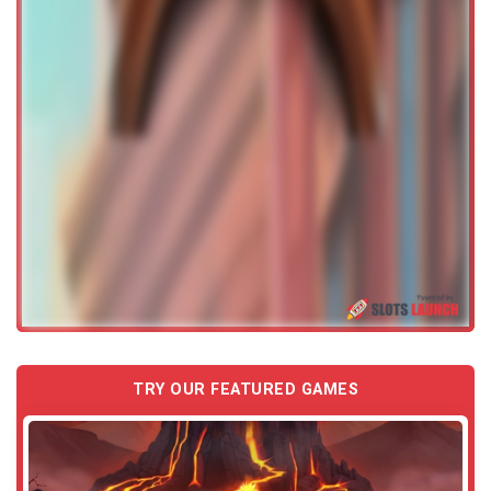
TRY OUR FEATURED GAMES