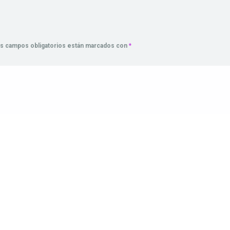
s campos obligatorios están marcados con
*