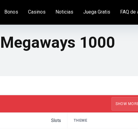
Bonos
Casinos
Noticias
Juega Gratis
FAQ de 
 Megaways 1000
SHOW MOR
Slots
THEME