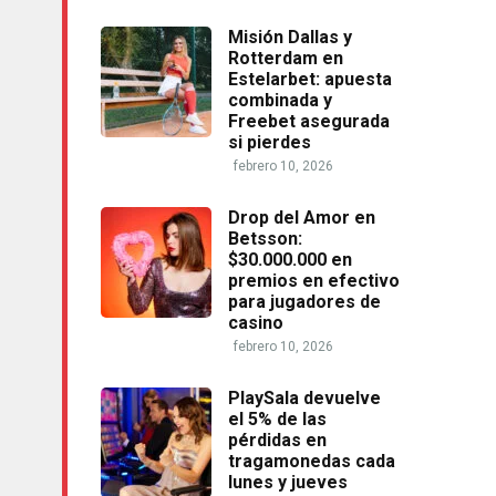
Misión Dallas y
Rotterdam en
Estelarbet: apuesta
combinada y
Freebet asegurada
si pierdes
febrero 10, 2026
Drop del Amor en
Betsson:
$30.000.000 en
premios en efectivo
para jugadores de
casino
febrero 10, 2026
PlaySala devuelve
el 5% de las
pérdidas en
tragamonedas cada
lunes y jueves