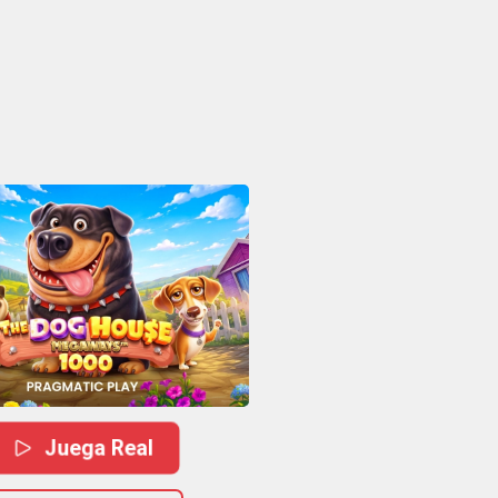
Juega Real