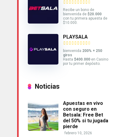
Recibe un bono de
bienvenida de
$20.000
con tu primera apuesta de
$10.000.
PLAYSALA
bienvenida
200% + 250
giros
Hasta
$400.000
en Casino
por tu primer depósito.
Noticias
Apuestas en vivo
con seguro en
Betsala: Free Bet
del 50% si tu jugada
pierde
febrero 10, 2026