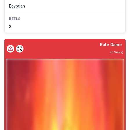
Egyptian
REELS
3
Rate Game
(
0
Votes)