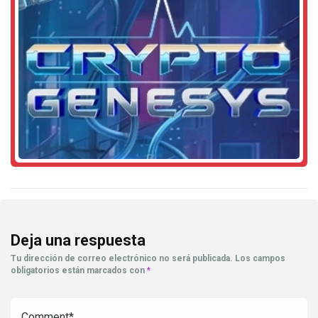
Deja una respuesta
Tu dirección de correo electrónico no será publicada.
Los campos
obligatorios están marcados con
*