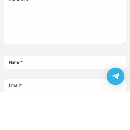
Save my name, email, and website in this browser for