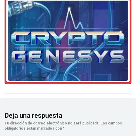
Deja una respuesta
Tu dirección de correo electrónico no será publicada.
Los campos
obligatorios están marcados con
*