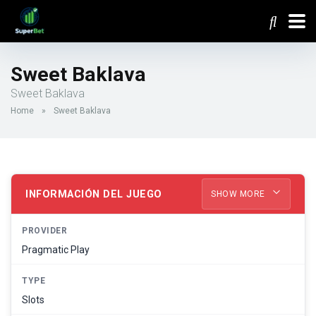
Sweet Baklava
Sweet Baklava
Home
»
Sweet Baklava
INFORMACIÓN DEL JUEGO
SHOW MORE
PROVIDER
Pragmatic Play
TYPE
Slots