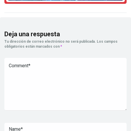
Deja una respuesta
Tu dirección de correo electrónico no será publicada.
Los campos
obligatorios están marcados con
*