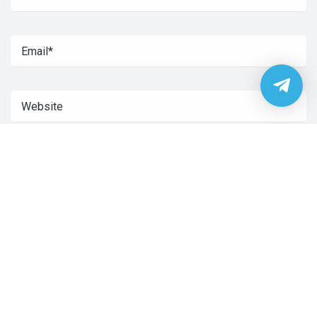
Save my name, email, and website in this browser for
the next time I comment.