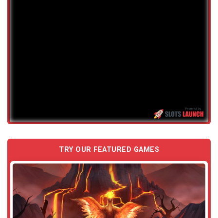
TRY OUR FEATURED GAMES