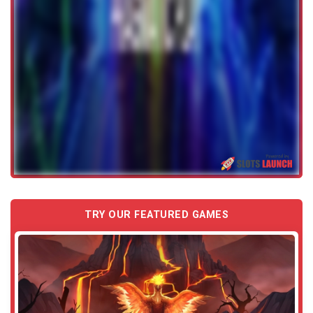
TRY OUR FEATURED GAMES