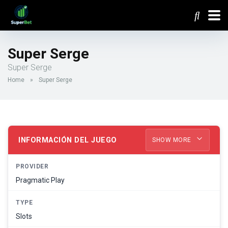
Super Serge
Super Serge
Home
»
Super Serge
INFORMACIÓN DEL JUEGO
SHOW MORE
PROVIDER
Pragmatic Play
TYPE
Slots