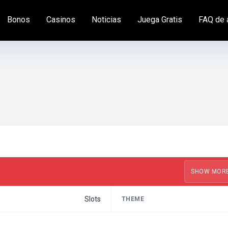
Bonos
Casinos
Noticias
Juega Gratis
FAQ de 
SHOW MOR
Slots
THEME