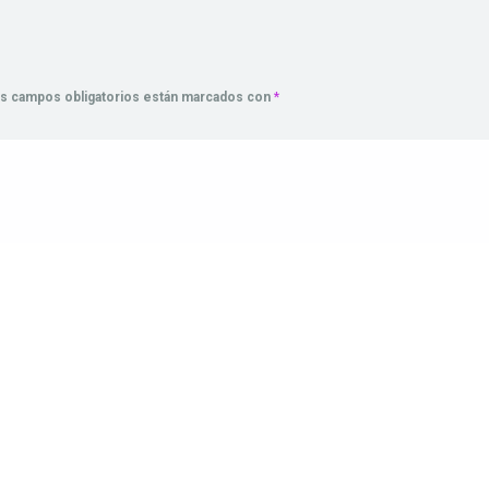
s campos obligatorios están marcados con
*