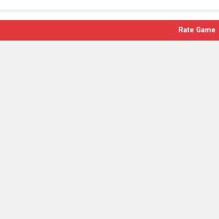
Rate Game