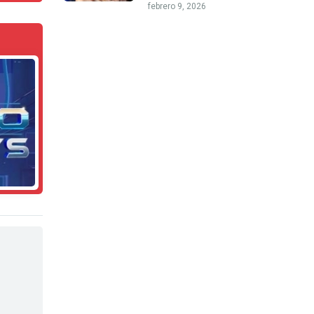
febrero 9, 2026