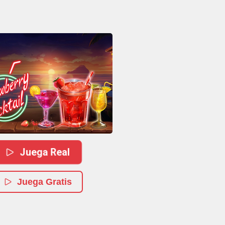
Juega Real
Juega Gratis