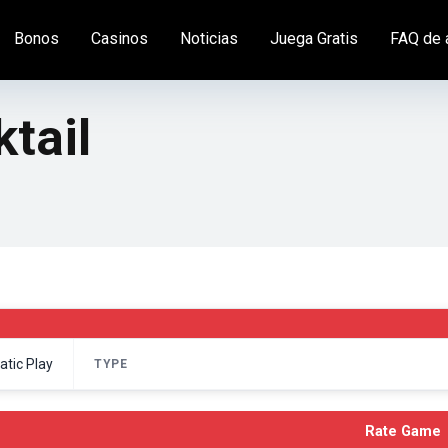
Bonos
Casinos
Noticias
Juega Gratis
FAQ de 
tail
tic Play
TYPE
Rate Game