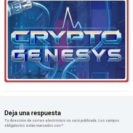
Deja una respuesta
Tu dirección de correo electrónico no será publicada.
Los campos
obligatorios están marcados con
*