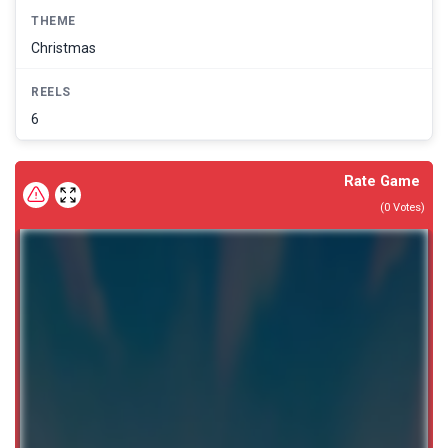
THEME
Christmas
REELS
6
Rate Game
(
0
Votes)