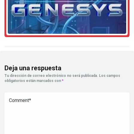
Deja una respuesta
Tu dirección de correo electrónico no será publicada.
Los campos
obligatorios están marcados con
*