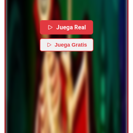
Juega Real
Juega Gratis