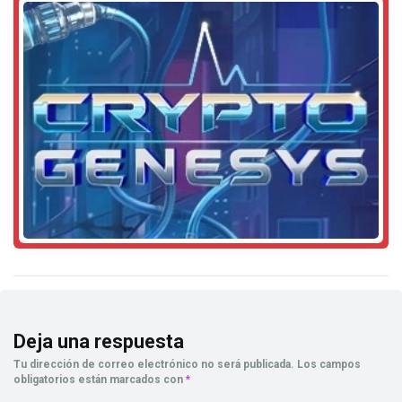
Deja una respuesta
Tu dirección de correo electrónico no será publicada.
Los campos
obligatorios están marcados con
*