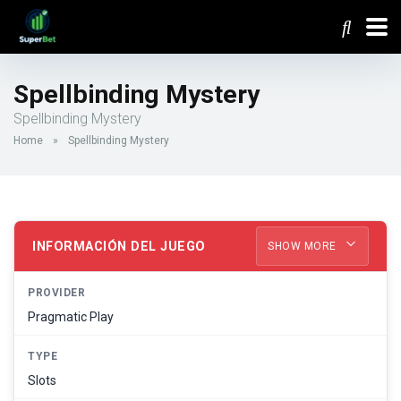
Spellbinding Mystery
Spellbinding Mystery
Home
»
Spellbinding Mystery
INFORMACIÓN DEL JUEGO
SHOW MORE
PROVIDER
Pragmatic Play
TYPE
Slots