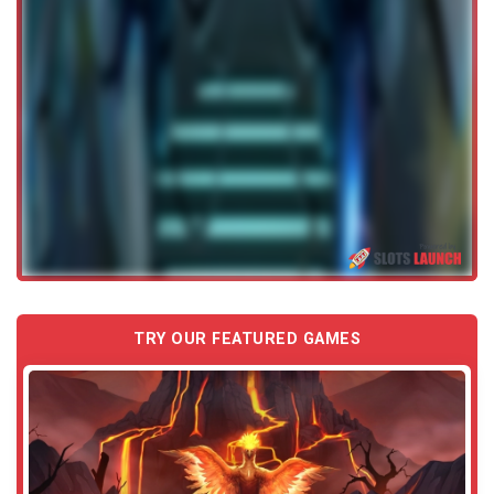
TRY OUR FEATURED GAMES