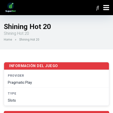
Shining Hot 20
Shining Hot 20
Home
»
Shining Hot 20
INFORMACIÓN DEL JUEGO
PROVIDER
Pragmatic Play
TYPE
Slots