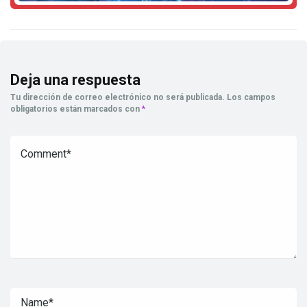
Deja una respuesta
Tu dirección de correo electrónico no será publicada.
Los campos
obligatorios están marcados con
*